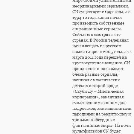
мире своими удивительными
неординарными сериалами.
CN существует с 1992 года, а с
1994-го года канал начал
производить собственные
анимационные сериалы.
Сейчас его смотрят в 217
странах. В России телеканал
начал вещать на русском
языке 1 апреля 2005 года, а с 1
марта 2011 года перешёл на
круглосуточное вещание. CN
производит и показывает
очень разные сериалы,
начиная с классических
детских историй вроде
«Скуби Ду – Мистическая
корпорация», заканчивая
сумасшедшим экшном для
подростков, анимационными
пародиями на реалити-шоу и
трипами в абсурдные
фантазийные миры. На ночи
мультфильмов CN будет