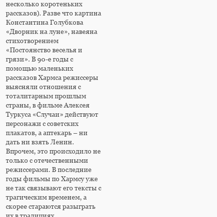
несколько коротеньких
рассказов). Разве что картина
Константина Голубкова
«Дворник на луне», навеяна
стихотворением
«Постоянство веселья и
грязи». В 90-е годы с
помощью маленьких
рассказов Хармса режиссеры
выясняли отношения с
тоталитарным прошлым
страны, в фильме Алексея
Туркуса «Случаи» действуют
персонажи с советских
плакатов, а аптекарь – ни
дать ни взять Ленин.
Впрочем, это происходило не
только с отечественными
режиссерами. В последние
годы фильмы по Хармсу уже
не так связывают его тексты с
трагическим временем, а
скорее стараются разыграть
их в традициях