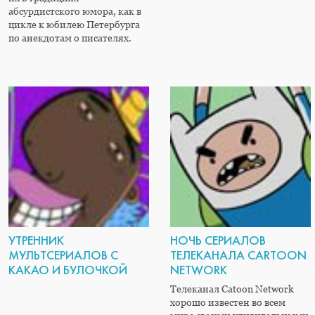
абсурдистского юмора, как в
цикле к юбилею Петербурга
по анекдотам о писателях.
УТРЕННИК
НОЧЬ СЕРИАЛОВ
МУЛЬТСЕРИАЛОВ С
ТЕЛЕКАНАЛА CARTOON
КАКАО И БУЛОЧКОЙ
NETWORK
Телеканал Catoon Network
хорошо известен во всем