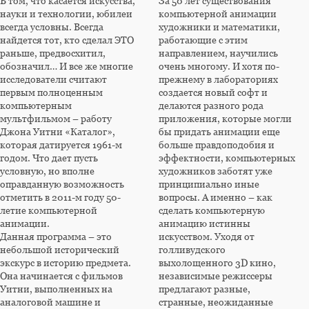
В том, что касается искусства,
За 50 лет существования
науки и технологии, юбилеи
компьютерной анимации
всегда условны. Всегда
художники и математики,
найдется тот, кто сделал ЭТО
работающие с этим
раньше, предвосхитил,
направлением, научились
обозначил… И все же многие
очень многому. И хотя по-
исследователи считают
прежнему в лабораториях
первым полноценным
создается новый софт и
компьютерным
делаются разного рода
мультфильмом – работу
приложения, которые могли
Джона Уитни «Каталог»,
бы придать анимации еще
которая датируется 1961-м
больше правдоподобия и
годом. Что дает пусть
эффектности, компьютерных
условную, но вполне
художников заботят уже
оправданную возможность
принципиально иные
отметить в 2011-м году 50-
вопросы. А именно – как
летие компьютерной
сделать компьютерную
анимации.
анимацию истинны
Данная программа – это
искусством. Уходя от
небольшой исторический
голливудского
экскурс в историю предмета.
выхолощенного 3D кино,
Она начинается с фильмов
независимые режиссеры
Уитни, выполненных на
предлагают разные,
аналоговой машине и
странные, неожиданные