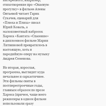
стихотворение про «Опасную
прогулку» в фильме Алены
Оятьевой читает Гарик
Сукачев, сценарий для
«Плюха и Плиха» писал
Юрий Коваль, а
малоизвестный набросок
Хармса «Кантата «Спасение»
в дипломном фильме Марии
Литвиновой превратилось в
настоящую, хоть и
пародийную оперу на музыку
Андрея Семенова.
Но вторая, взрослая,
программа, выглядит куда
печальнее и саркастичнее.
Эти фильмы сняты в
постперестроечные годы,
главным образом по прозе
Хармса (причем, чаще всего
режиссеры в одном фильме
использовали сразу