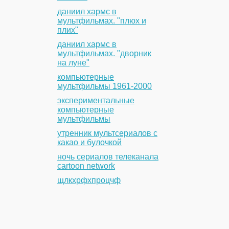
даниил хармс в
мультфильмах. "плюх и
плих"
даниил хармс в
мультфильмах. "дворник
на луне"
компьютерные
мультфильмы 1961-2000
экспериментальные
компьютерные
мультфильмы
утренник мультсериалов с
какао и булочкой
ночь сериалов телеканала
cartoon network
щлкхрфхпроцчф