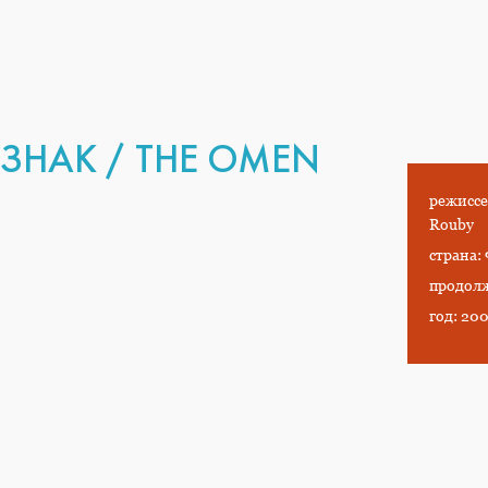
ЗНАК / THE OMEN
режиссе
Rouby
страна:
продолж
год: 20