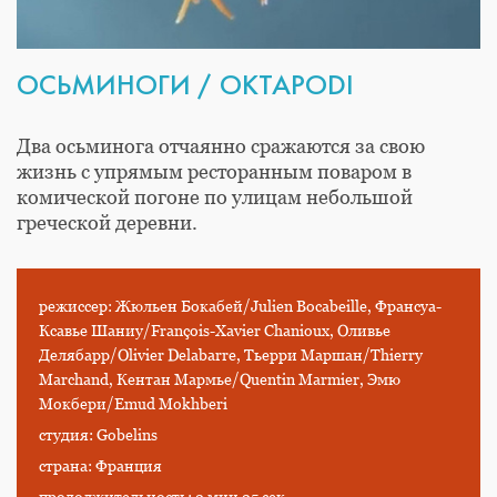
ОСЬМИНОГИ / OKTAPODI
Два осьминога отчаянно сражаются за свою
жизнь с упрямым ресторанным поваром в
комической погоне по улицам небольшой
греческой деревни.
режиссер: Жюльен Бокабей/Julien Bocabeille, Франсуа-
Ксавье Шаниу/François-Xavier Chanioux, Оливье
Делябарр/Olivier Delabarre, Тьерри Маршан/Thierry
Marchand, Кентан Мармье/Quentin Marmier, Эмю
Мокбери/Emud Mokhberi
студия: Gobelins
страна: Франция
продолжительность: 2 мин 25 сек