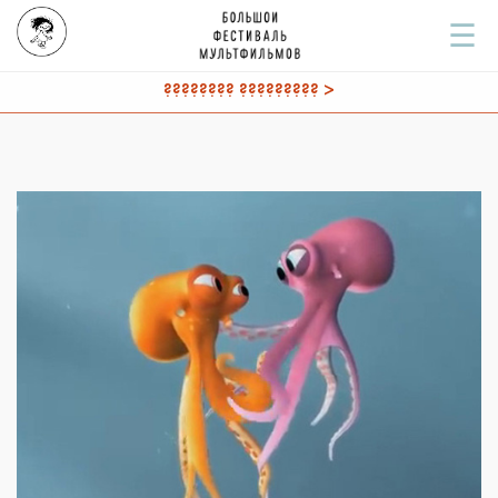
☰
???????? ????????? >