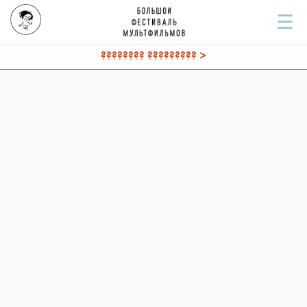
☰
???????? ????????? >