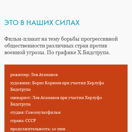
ЭТО В НАШИХ СИЛАХ
Фильм-плакат на тему борьбы прогрессивной
общественности различных стран против
военной угрозы. По графике Х.Бидструпа.
режиссер: Лев Атаманов
художник: Борис Корнеев при участии Херлуфа
Бидструпа
сценарист: Лев Атаманов при участии Херлуфа
Бидструпа
студия: Союзмультфильм
страна: СССР
продолжительность: 10 мин