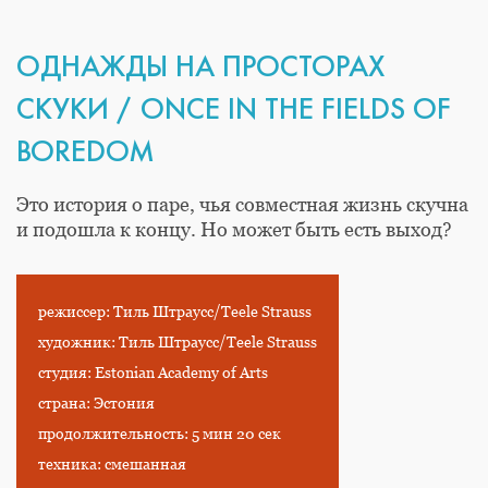
ОДНАЖДЫ НА ПРОСТОРАХ
СКУКИ / ONCE IN THE FIELDS OF
BOREDOM
Это история о паре, чья совместная жизнь скучна
и подошла к концу. Но может быть есть выход?
режиссер: Тиль Штраусс/Teele Strauss
художник: Тиль Штраусс/Teele Strauss
студия: Estonian Academy of Arts
страна: Эстония
продолжительность: 5 мин 20 сек
техника: смешанная