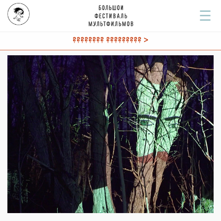
☰
???????? ????????? >