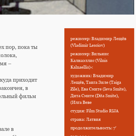
режиссер: Владимир Лещёв
(Vladimir Lesciov)
ех пор, пока ты
режиссер: Вильнис
молока,
Калнаэллис (Vilnis
имя –
Kalnaellis)<
художник: Владимир
ткуда приходит
Лещёв, Таига Зиле (Taiga
закончен, в
Zile), Ева Смите (Ieva Smite),
Дита Смите (Dita Smite),
ительный фильм
(Илга Веве
студия: Film Studio RIJA
страна: Латвия
продолжительность: 7'
але в