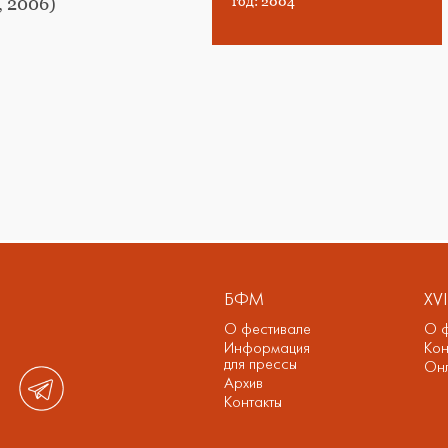
год: 2004
, 2006)
БФМ
XV
О фестивале
О ф
Информация
Кон
для прессы
Онл
Архив
Контакты