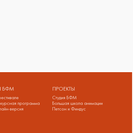
II БФМ
ПРОЕКТЫ
естивале
Студия БФМ
курсная программа
Большая школа анимации
айн-версия
Петсон и Финдус